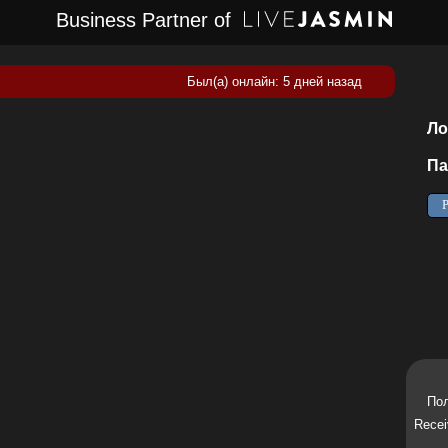
Business Partner of
Был(а) онлайн: 5 дней назад
Ло
Па
Пол
Recei